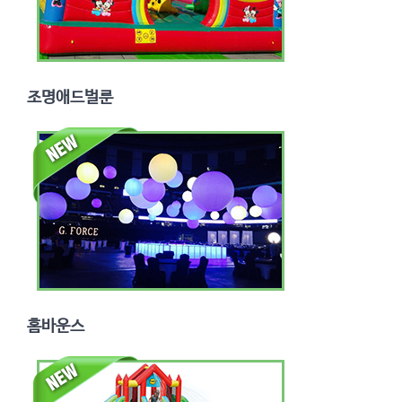
조명애드벌룬
홈바운스